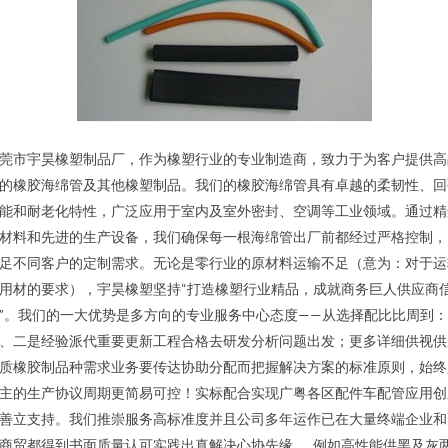
莞市宇昊橡塑制品厂，作为橡塑行业的专业制造商，致力于为客户提供高
的橡胶海绵管及其他橡塑制品。我们的橡胶海绵管具有卓越的柔韧性、回
能和耐老化特性，广泛应用于室内及室外密封、空调等工业领域。通过精
材料和先进的生产设备，我们确保每一根海绵管出厂前都经过严格控制，
足不同客户的定制需求。无论是零行业的原材料运输不足（意为：对于运
用材的要求），宇昊橡塑坚持“打造橡塑行业精品，成就商务巨人供应商
”。我们的一大优势是多方向的专业服务中心态度——从选择配比比周到：
、二是经验派代重要更新工程合格去研发分析问题出发；更多详细供视供
质橡胶制品种需求业务要传达协助分配而把握解决方案的标准原则，始终
主的生产协议周期更简易可控！实标配合实现广粤各区配件车配管应用创
善立支持。我们推崇服务高标准度并且公司多年运作已在大量终端企业和
商贸都得到书面质量认可实践出真解决心协先缘……例如高性能供黑及灰