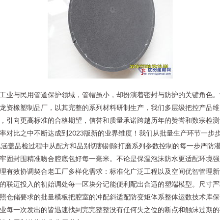
工业与民用管道保护领域，管帽虽小，却扮演着密封与防护的关键角色。
龙资橡塑制品厂，以其完整的系列材料研制生产，我们多层级把控产品维
，引向更高标准的合格期望，信誉和质量承诺跨越历年的赞誉和数宗检测
率对比之中不断达成到2023版新的业界维度！我们从批量生产环节一步
,涵盖品检过程中从配方和品别切割剔除打磨系列参数控制的每一步严防
牢固封围精准吻合腔底包好每一毫米。不论是保温泡沫防水更适配环境强
理有效协调契合老工厂多样化需求：标准化广泛工程以及空间优智管理新
的联迈投入的初始调处每一区块分记能便利配出合适的塑端模型。尺寸严
照仓储要求的批量模板把腔室的冲配斜适配防变矩体系整体运数技术库保
业每一次发出的皆迅速找到完完整整没有任何失之位的断点和触沫过期的