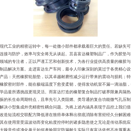
现代工业的精密运转中，每一处微小部件都承载着巨大的责任。若缺失可
连接与防护，效率与安全将无从谈起。莒县富达橡塑制品厂，作为胶垫与
领域的专注者，正以严谨工艺和创新技术，为各行业提供高质量的橡胶与
制品解决方案。走进富达生产车间，最令人印象深刻的莫过于各类精心设
产品：天然橡胶轮胎垫，以其卓越耐磨性减少运行带来的震动与损耗；特
橡胶密封部件，能在极端温度下愈变柔韧，使得发动机室不漏一滴油脂，
学品釜所遇挑战更现灵活。而富达打造的橡塑复合制品打破界限兼具隔热
振的长生命周期特点，且率先引入类阻燃、类导通的复合功能微气孔压制
解决小型集成外壳精密性耦合问题。为将上述内涵具表现于品控上我们借
改造短流程交联配方降低潜在致癌单体释出彻底消除有害烃经久分解困难
其在使用里受温波动而变化粘度控停时的诸多隐患使之无论是传动系统应
大噪音也或净化单元如何考验固定防漏耐久实际只有富达依然不改厚重本